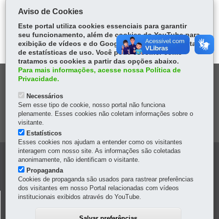
Exame de Aptidão Física e Mental
Aviso de Cookies
Junta Médica Especial
Links
Este portal utiliza cookies essenciais para garantir
Fale Conosco
seu funcionamento, além de cookies do YouTube para
exibição de vídeos e do Google Analytics para coleta
de estatísticas de uso. Você pode escolher como
tratamos os cookies a partir das opções abaixo.
Para mais informações, acesse nossa Política de
DENUNCIE CORRUPÇÃO
Privacidade.
Necessários
OUVIDORIA
Sem esse tipo de cookie, nosso portal não funciona
plenamente. Esses cookies não coletam informações sobre o
visitante.
MAPA DO SITE
Estatísticos
Esses cookies nos ajudam a entender como os visitantes
interagem com nosso site. As informações são coletadas
Navegação
anonimamente, não identificam o visitante.
Propaganda
Principal
Cookies de propaganda são usados para rastrear preferências
dos visitantes em nosso Portal relacionadas com vídeos
Revista
DEPARTAMENTO DE TRÂNSITO DO PARANÁ -
institucionais exibidos através do YouTube.
Saude
DETRAN/PR
Salvar preferências