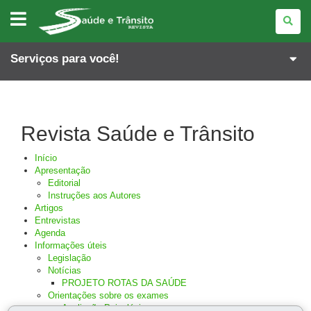
REVISTA
SAÚDE
E
TRÂNSITO
Serviços para você!
Revista Saúde e Trânsito
Início
Apresentação
Editorial
Instruções aos Autores
Artigos
Entrevistas
Agenda
Informações úteis
Legislação
Notícias
PROJETO ROTAS DA SAÚDE
Orientações sobre os exames
Avaliação Psicológica