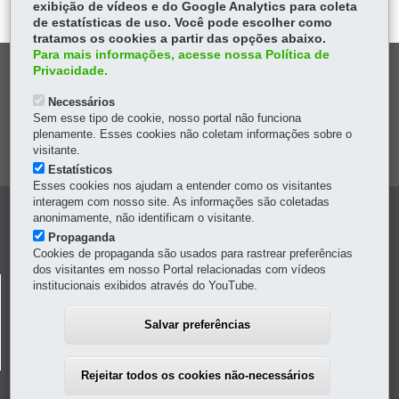
exibição de vídeos e do Google Analytics para coleta
de estatísticas de uso. Você pode escolher como
tratamos os cookies a partir das opções abaixo.
Para mais informações, acesse nossa Política de
DENUNCIE CORRUPÇÃO
Privacidade.
Necessários
OUVIDORIA
Sem esse tipo de cookie, nosso portal não funciona
plenamente. Esses cookies não coletam informações sobre o
visitante.
MAPA DO SITE
Estatísticos
Esses cookies nos ajudam a entender como os visitantes
interagem com nosso site. As informações são coletadas
Navegação
anonimamente, não identificam o visitante.
Propaganda
Principal
Cookies de propaganda são usados para rastrear preferências
dos visitantes em nosso Portal relacionadas com vídeos
Revista
DEPARTAMENTO DE TRÂNSITO DO PARANÁ -
institucionais exibidos através do YouTube.
Saude
DETRAN/PR
Salvar preferências
Transito
Av. Victor Ferreira do Amaral, 2940 - Capão da Imbuia
-
82800-900
-
Curitiba
-
PR
MAPA
Rejeitar todos os cookies não-necessários