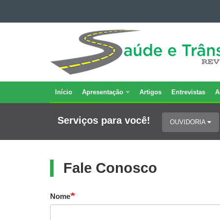
Ir para o conteúdo
REVISTA
Ir para a navegação
SAÚDE
Ir para a busca
E
Mapa do site
TRÂNSITO
Início
Apresentação
Artigos
Entrevistas
A
Navegação
Principal
Serviços para você!
OUVIDORIA
Revista
Saude
Transito
Fale Conosco
Nome