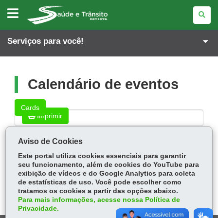
REVISTA
SAÚDE
E
TRÂNSITO
Serviços para você!
Calendário de eventos
Município
Cards
Imprimir
Aviso de Cookies
Pesquisar
Este portal utiliza cookies essenciais para garantir
seu funcionamento, além de cookies do YouTube para
exibição de vídeos e do Google Analytics para coleta
Não há evento nos próximos dias.
de estatísticas de uso. Você pode escolher como
tratamos os cookies a partir das opções abaixo.
Para mais informações, acesse nossa Política de
Privacidade.