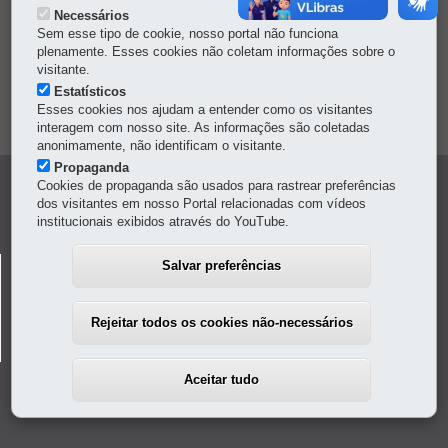
Necessários
DENUNCIE CORRUPÇÃO
Sem esse tipo de cookie, nosso portal não funciona
plenamente. Esses cookies não coletam informações sobre o
visitante.
OUVIDORIA
Estatísticos
Esses cookies nos ajudam a entender como os visitantes
MAPA DO SITE
interagem com nosso site. As informações são coletadas
anonimamente, não identificam o visitante.
Propaganda
Navegação
Cookies de propaganda são usados para rastrear preferências
dos visitantes em nosso Portal relacionadas com vídeos
Principal
institucionais exibidos através do YouTube.
Revista
DEPARTAMENTO DE TRÂNSITO DO PARANÁ -
Salvar preferências
Saude
DETRAN/PR
Transito
Av. Victor Ferreira do Amaral, 2940 - Capão da Imbuia
-
82800-900
-
Rejeitar todos os cookies não-necessários
Curitiba
-
PR
MAPA
Aceitar tudo